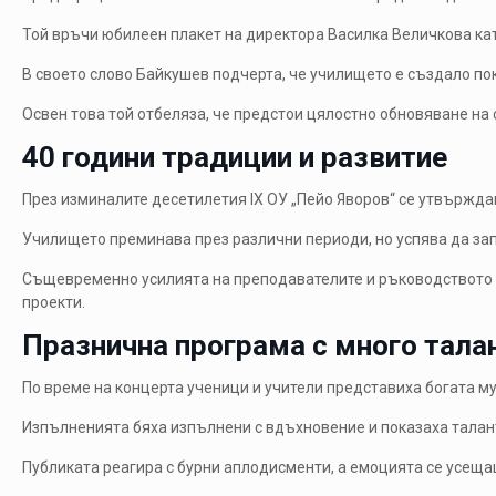
Той връчи юбилеен плакет на директора
Василка Величкова
ка
В своето слово Байкушев подчерта, че училището е създало по
Освен това той отбеляза, че предстои цялостно обновяване на 
40 години традиции и развитие
През изминалите десетилетия IX ОУ „Пейо Яворов“ се утвържда
Училището преминава през различни периоди, но успява да зап
Същевременно усилията на преподавателите и ръководството д
проекти.
Празнична програма с много тала
По време на концерта ученици и учители представиха богата м
Изпълненията бяха изпълнени с вдъхновение и показаха талант
Публиката реагира с бурни аплодисменти, а емоцията се усеща