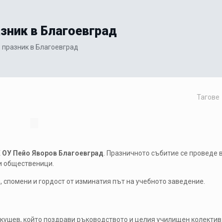
азник в Благоевград
– празник в Благоевград
Тагове
X ОУ Пейо Яворов Благоевград
. Празничното събитие се проведе 
 и общественици.
 спомени и гордост от изминатия път на учебното заведение.
йкушев
, който поздрави ръководството и целия училищен колектив