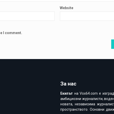
Website
ime I comment.
За нас
Екипът
на Vox64.com e изгра
амбициозни журналисти, воден
новата, независима журналис
пространството. Основни дви