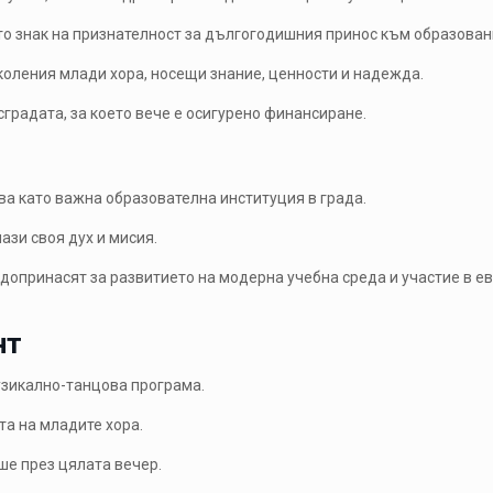
то знак на признателност за дългогодишния принос към образован
коления млади хора, носещи знание, ценности и надежда.
сградата, за което вече е осигурено финансиране.
ва като важна образователна институция в града.
ази своя дух и мисия.
опринасят за развитието на модерна учебна среда и участие в е
нт
узикално-танцова програма.
а на младите хора.
ше през цялата вечер.