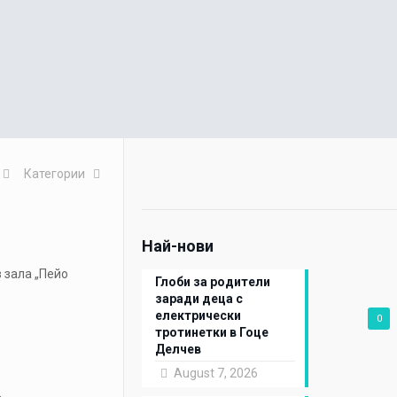
Категории
Най-нови
в
зала „Пейо
Глоби за родители
заради деца с
електрически
0
тротинетки в Гоце
Делчев
August 7, 2026
.