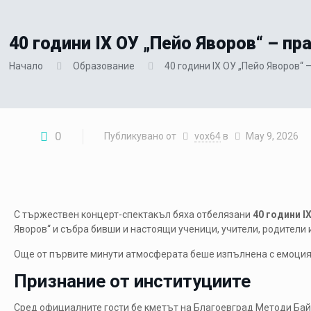
40 години IX ОУ „Пейо Яворов“ – пр
Начало
Образование
40 години IX ОУ „Пейо Яворов“ 
0
Публикувано от
vox64
в
May 9, 2026
С тържествен концерт-спектакъл бяха отбелязани
40 години I
Яворов“
и събра бивши и настоящи ученици, учители, родители
Още от първите минути атмосферата беше изпълнена с емоция,
Признание от институциите
Сред официалните гости бе кметът на
Благоевград
Методи Ба