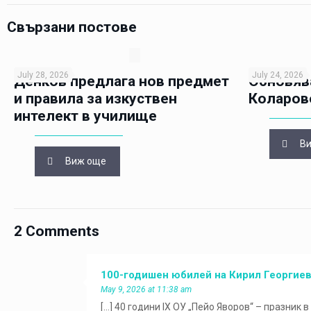
Свързани постове
July 28, 2026
July 24, 2026
Денков предлага нов предмет
Обновяв
и правила за изкуствен
Коларов
интелект в училище
В
Виж още
2 Comments
100-годишен юбилей на Кирил Георгие
May 9, 2026 at 11:38 am
[…] 40 години IX ОУ „Пейо Яворов“ – празник в