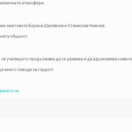
разничната атмосфера.
тник-кметовете Боряна Шалявска и Станислав Кимчев.
тната общност.
, че училището продължава да се развива и да вдъхновява нови п
е много поводи за гордост.
аването си