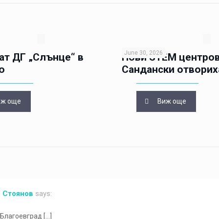
June 30, 2026
ат ДГ „Слънце“ в
Нови STEM центров
о
Сандански отворих
иж още
Виж още
в Стоянов
says:
 Благоевград […]