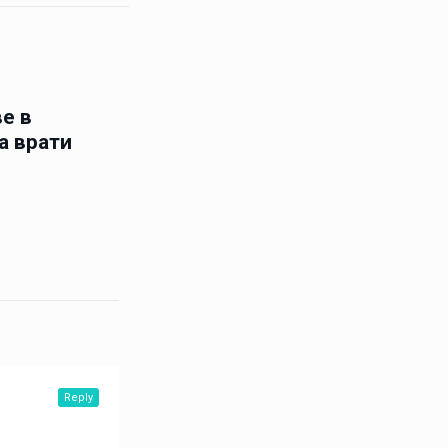
е в
а врати
Reply