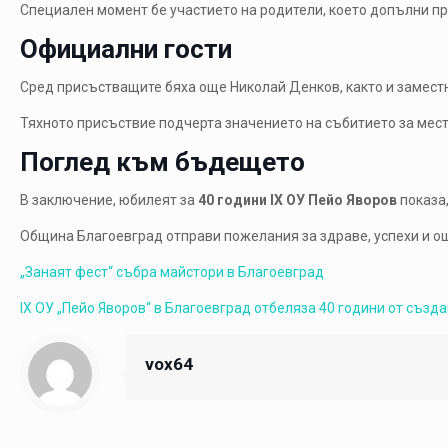
Специален момент бе участието на родители, което допълни п
Официални гости
Сред присъстващите бяха още
Николай Денков
, както и замес
Тяхното присъствие подчерта значението на събитието за мес
Поглед към бъдещето
В заключение, юбилеят за
40 години IX ОУ Пейо Яворов
показа
Община Благоевград отправи пожелания за здраве, успехи и ощ
„Занаят фест“ събра майстори в Благоевград
IX ОУ „Пейо Яворов“ в Благоевград отбеляза 40 години от създ
vox64