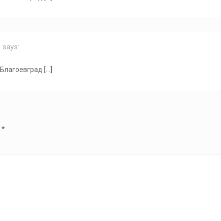
Г
says:
 Благоевград […]
d
*