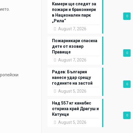
Камери ще следят за
ието.
пожари и бракониери
в Национален парк
0
„Рила“
August 7, 2026
Пожарникари спасиха
дете от язовир
Правище
0
August 7, 2026
Радев: България
вропейски
нанесе удар срещу
годините на застой
0
August 5, 2026
Над 557 кг канабис
откриха край Драгуш и
Катунци
0
August 5, 2026