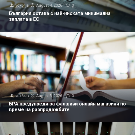
vox64
в
August 4, 2026
0
България остава с най-ниската минимална
заплата в ЕС
vox64
в
August 3, 2026
0
БРА предупреди за фалшиви онлайн магазини по
време на разпродажбите