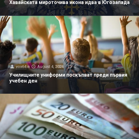
Хавайската мироточива икона идва в Югозапада
vox64
в
August 4, 2026
0
Училищните униформи поскъпват преди първия
учебен ден