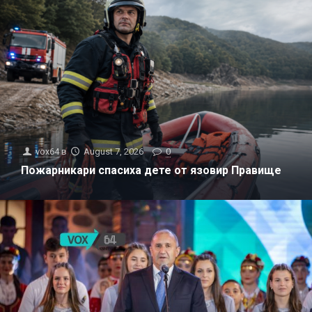
vox64
в
August 7, 2026
0
Пожарникари спасиха дете от язовир Правище