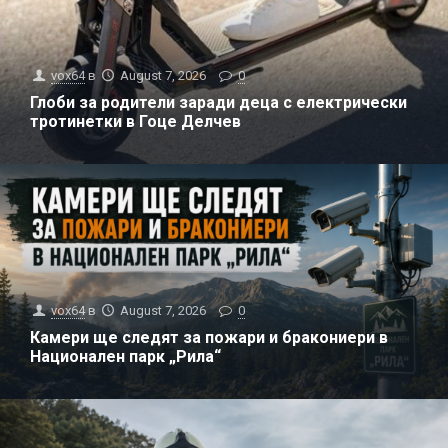
vox64
в
August 7, 2026
0
Глоби за родители заради деца с електрически
тротинетки в Гоце Делчев
vox64
в
August 7, 2026
0
Камери ще следят за пожари и бракониери в
Национален парк „Рила“