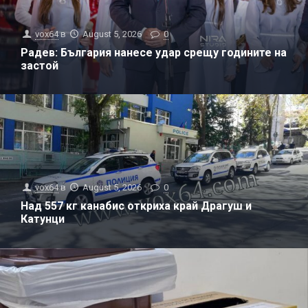
vox64
в
August 5, 2026
0
Радев: България нанесе удар срещу годините на
застой
vox64
в
August 5, 2026
0
Над 557 кг канабис откриха край Драгуш и
Катунци