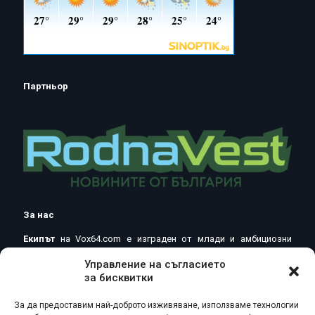
Партньор
За нас
Екипът
на Vox64.com e изграден от млади и амбициозни
журналисти, водени от идеята за новата, независима
Управление на съгласието
журналистика в онлайн пространството. Основни движещи
за бисквитки
сили при отразяване на новини и репортажи са добрите
практики и етични стандарти в журналистическата
професия.
За да предоставим най-доброто изживяване, използваме технологии