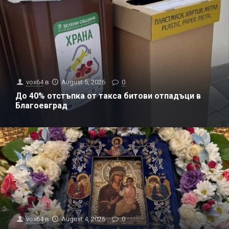
vox64
в
August 5, 2026
0
До 40% отстъпка от такса битови отпадъци в
Благоевград
vox64
в
August 4, 2026
0