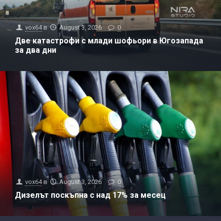
vox64
в
August 3, 2026
0
Две катастрофи с млади шофьори в Югозапада
за два дни
vox64
в
August 3, 2026
0
Дизелът поскъпна с над 17% за месец