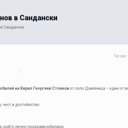
нов в Сандански
 в Сандански
Тагове
юбилей на Кирил Георгиев Стоянов
от село Дамяница – един от 
 чест и достойнство.
в
, който лично поздрави юбиляра.