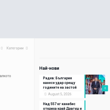
Категории
Най-нови
малкото
Радев: България
нанесе удар срещу
годините на застой
0
August 5, 2026
Над 557 кг канабис
откриха край Драгуш и