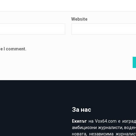
Website
ime I comment.
За нас
Екипът
на Vox64.com e изгра
амбициозни журналисти, воден
новата, независима журналис