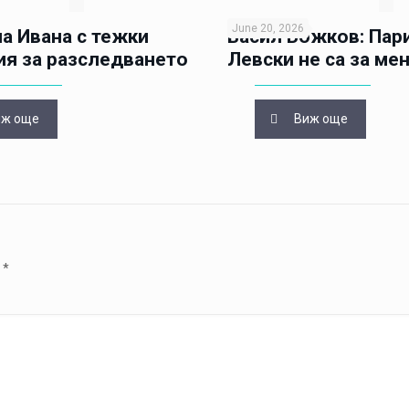
June 20, 2026
а Ивана с тежки
Васил Божков: Пар
ия за разследването
Левски не са за ме
иж още
Виж още
d
*