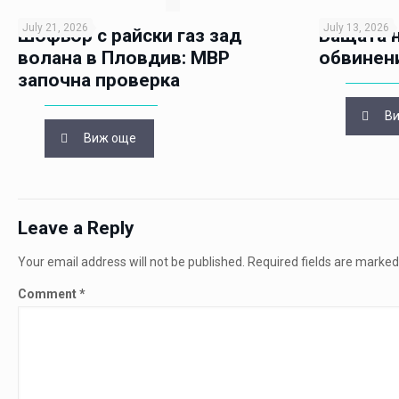
July 21, 2026
July 13, 2026
Шофьор с райски газ зад
Бащата н
волана в Пловдив: МВР
обвинен
започна проверка
В
Виж още
Leave a Reply
Your email address will not be published.
Required fields are marke
Comment
*