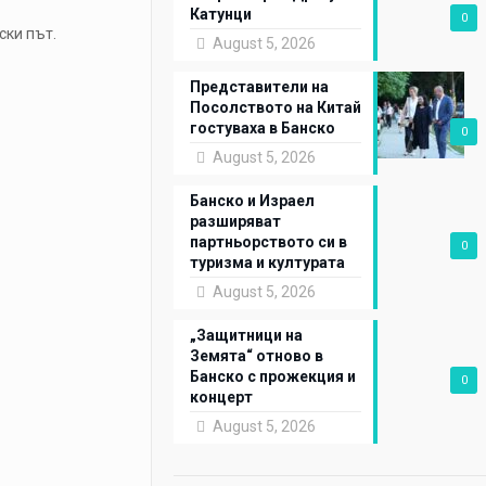
Катунци
0
ски път.
August 5, 2026
Представители на
Посолството на Китай
гостуваха в Банско
0
August 5, 2026
Банско и Израел
разширяват
партньорството си в
0
туризма и културата
August 5, 2026
„Защитници на
Земята“ отново в
Банско с прожекция и
0
концерт
August 5, 2026