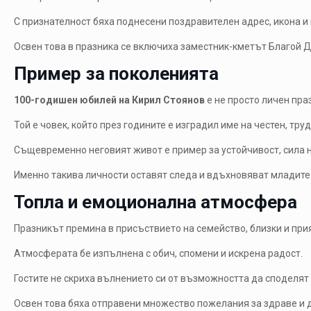
С признателност бяха поднесени поздравителен адрес, икона и
Освен това в празника се включиха заместник-кметът Благой 
Пример за поколенията
100-годишен юбилей на Кирил Стоянов
е не просто личен праз
Той е човек, който през годините е изградил име на честен, тр
Същевременно неговият живот е пример за устойчивост, сила н
Именно такива личности оставят следа и вдъхновяват младите
Топла и емоционална атмосфера
Празникът премина в присъствието на семейство, близки и при
Атмосферата бе изпълнена с обич, спомени и искрена радост.
Гостите не скриха вълнението си от възможността да споделят
Освен това бяха отправени множество пожелания за здраве и 