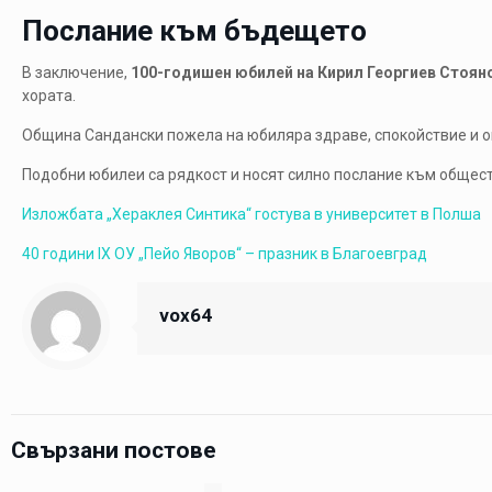
Послание към бъдещето
В заключение,
100-годишен юбилей на Кирил Георгиев Стоян
хората.
Община Сандански пожела на юбиляра здраве, спокойствие и о
Подобни юбилеи са рядкост и носят силно послание към общест
Изложбата „Хераклея Синтика“ гостува в университет в Полша
40 години IX ОУ „Пейо Яворов“ – празник в Благоевград
vox64
Свързани постове