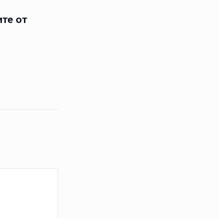
ите от
н