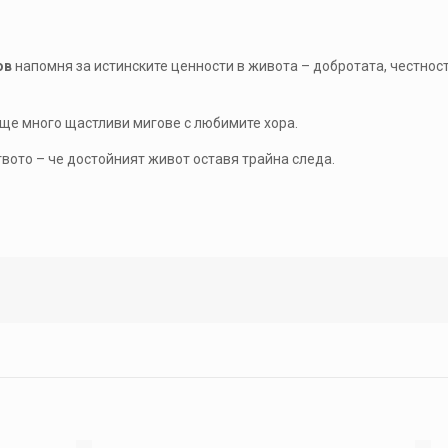
ов
напомня за истинските ценности в живота – добротата, честнос
ще много щастливи мигове с любимите хора.
вото – че достойният живот оставя трайна следа.