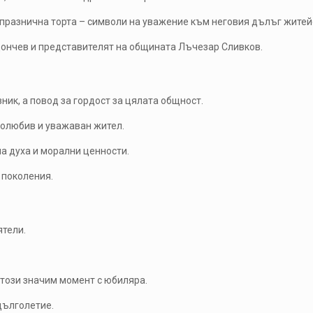
 празнична торта – символи на уважение към неговия дълъг житей
Дончев и представителят на общината Лъчезар Сливков.
ник, а повод за гордост за цялата общност.
удолюбив и уважаван жител.
а духа и морални ценности.
 поколения.
ятели.
 този значим момент с юбиляра.
дълголетие.