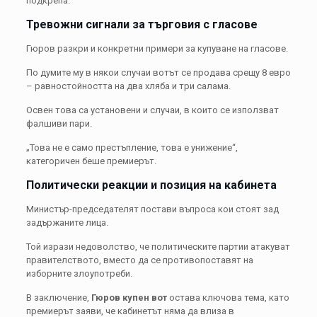
подкрепа.
Тревожни сигнали за търговия с гласове
Гюров разкри и конкретни примери за купуване на гласове.
По думите му в някои случаи вотът се продава срещу 8 евро
– равностойността на два хляба и три салама.
Освен това са установени и случаи, в които се използват
фалшиви пари.
„Това не е само престъпление, това е унижение“,
категоричен беше премиерът.
Политически реакции и позиция на кабинета
Министър-председателят постави въпроса кои стоят зад
задържаните лица.
Той изрази недоволство, че политическите партии атакуват
правителството, вместо да се противопоставят на
изборните злоупотреби.
В заключение,
Гюров купен вот
остава ключова тема, като
премиерът заяви, че кабинетът няма да влиза в