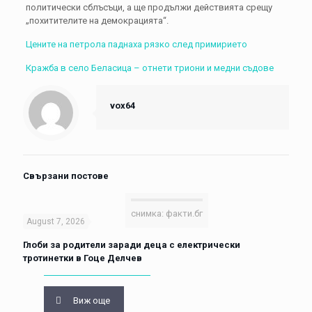
политически сблъсъци, а ще продължи действията срещу
„похитителите на демокрацията“.
Цените на петрола паднаха рязко след примирието
Кражба в село Беласица – отнети триони и медни съдове
vox64
Свързани постове
снимка: факти.бг
August 7, 2026
Глоби за родители заради деца с електрически
тротинетки в Гоце Делчев
Виж още