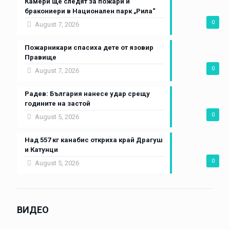
Камери ще следят за пожари и
бракониери в Национален парк „Рила“
0
August 7, 2026
Пожарникари спасиха дете от язовир
Правище
0
August 7, 2026
Радев: България нанесе удар срещу
годините на застой
0
August 5, 2026
Над 557 кг канабис откриха край Драгуш
и Катунци
0
August 5, 2026
ВИДЕО