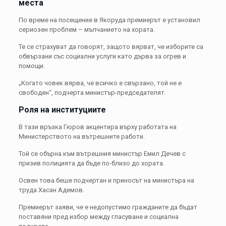
места
По време на посещение в
Якоруда
премиерът е установил
сериозен проблем – мълчанието на хората.
Те се страхуват да говорят, защото вярват, че изборите са
обвързани със социални услуги като дърва за огрев и
помощи.
„Когато човек вярва, че всичко е свързано, той не е
свободен“, подчерта министър-председателят.
Роля на институциите
В тази връзка Гюров акцентира върху работата на
Министерството на вътрешните работи.
Той се обърна към вътрешния министър
Емил Дечев
с
призив полицията да бъде по-близо до хората.
Освен това беше подчертан и приносът на министъра на
труда
Хасан Адемов
.
Премиерът заяви, че е недопустимо гражданите да бъдат
поставяни пред избор между гласуване и социална