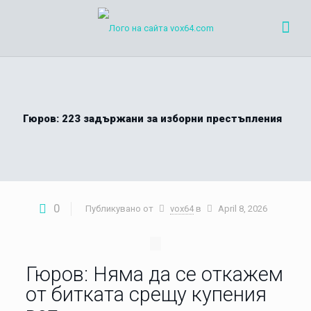
Гюров: 223 задържани за изборни престъпления
0
Публикувано от
vox64
в
April 8, 2026
Гюров: Няма да се откажем
от битката срещу купения