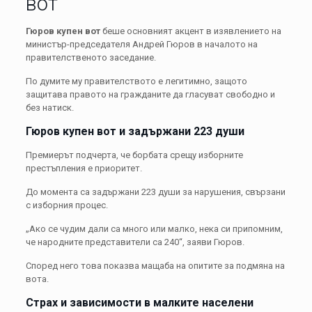
вот
Гюров купен вот
беше основният акцент в изявлението на
министър-председателя
Андрей Гюров
в началото на
правителственото заседание.
По думите му правителството е легитимно, защото
защитава правото на гражданите да гласуват свободно и
без натиск.
Гюров купен вот и задържани 223 души
Премиерът подчерта, че борбата срещу изборните
престъпления е приоритет.
До момента са задържани 223 души за нарушения, свързани
с изборния процес.
„Ако се чудим дали са много или малко, нека си припомним,
че народните представители са 240“, заяви Гюров.
Според него това показва мащаба на опитите за подмяна на
вота.
Страх и зависимости в малките населени